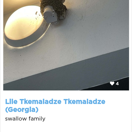
4
Lile Tkemaladze Tkemaladze
(Georgia)
swallow family