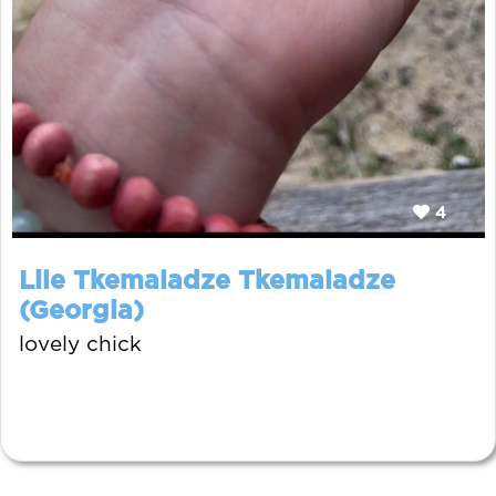
4
Lile Tkemaladze Tkemaladze
(Georgia)
lovely chick