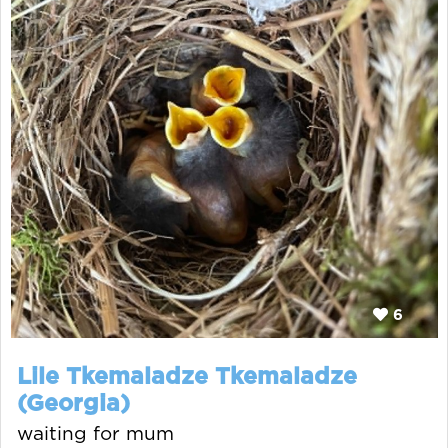
6
Lile Tkemaladze Tkemaladze
(Georgia)
waiting for mum