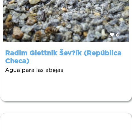
6
Radim Glettnik Šev?ík (República
Checa)
Agua para las abejas